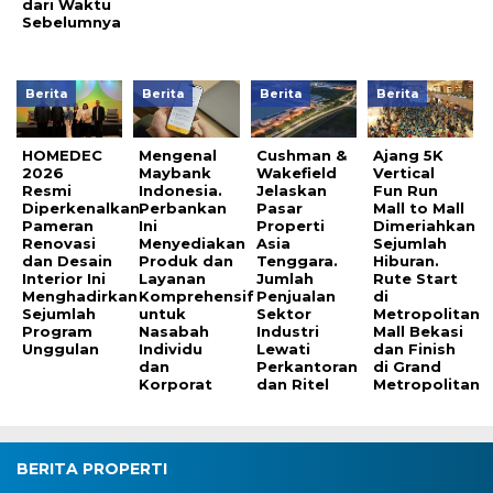
dari Waktu
Sebelumnya
Berita
Berita
Berita
Berita
HOMEDEC
Mengenal
Cushman &
Ajang 5K
2026
Maybank
Wakefield
Vertical
Resmi
Indonesia.
Jelaskan
Fun Run
Diperkenalkan.
Perbankan
Pasar
Mall to Mall
Pameran
Ini
Properti
Dimeriahkan
Renovasi
Menyediakan
Asia
Sejumlah
dan Desain
Produk dan
Tenggara.
Hiburan.
Interior Ini
Layanan
Jumlah
Rute Start
Menghadirkan
Komprehensif
Penjualan
di
Sejumlah
untuk
Sektor
Metropolitan
Program
Nasabah
Industri
Mall Bekasi
Unggulan
Individu
Lewati
dan Finish
dan
Perkantoran
di Grand
Korporat
dan Ritel
Metropolitan
BERITA PROPERTI