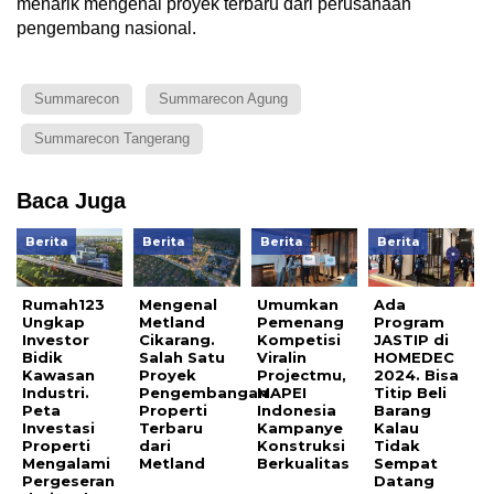
menarik mengenai proyek terbaru dari perusahaan
pengembang nasional.
Summarecon
Summarecon Agung
Summarecon Tangerang
Baca Juga
Berita
Berita
Berita
Berita
Rumah123
Mengenal
Umumkan
Ada
Ungkap
Metland
Pemenang
Program
Investor
Cikarang.
Kompetisi
JASTIP di
Bidik
Salah Satu
Viralin
HOMEDEC
Kawasan
Proyek
Projectmu,
2024. Bisa
Industri.
Pengembangan
MAPEI
Titip Beli
Peta
Properti
Indonesia
Barang
Investasi
Terbaru
Kampanye
Kalau
Properti
dari
Konstruksi
Tidak
Mengalami
Metland
Berkualitas
Sempat
Pergeseran
Datang