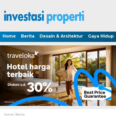
Home
Berita
Desain & Arsitektur
Gaya Hidup
Home /
Berita