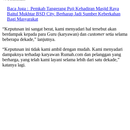
Baca Juga :
Pemkab Tangerang Puji Kehadiran Masjid Raya
Baitul Mukhtar BSD City. Berharap Jadi Sumber Keberkahan
Bagi Masyarakat
“Keputusan ini sangat berat, kami menyadari hal tersebut akan
berdampak kepada para Guru (karyawan) dan
customer
setia selama
beberapa dekade,” lanjutnya.
“Keputusan ini tidak kami ambil dengan mudah. Kami menyadari
dampaknya terhadap karyawan Rumah.com dan pelanggan yang
berharga, yang telah kami layani selama lebih dari satu dekade,”
katanya lagi.