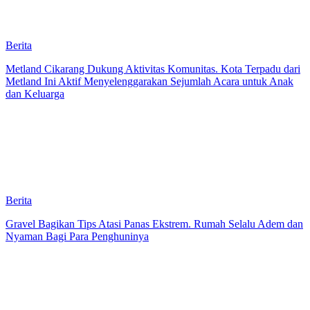
Berita
Metland Cikarang Dukung Aktivitas Komunitas. Kota Terpadu dari
Metland Ini Aktif Menyelenggarakan Sejumlah Acara untuk Anak
dan Keluarga
Berita
Gravel Bagikan Tips Atasi Panas Ekstrem. Rumah Selalu Adem dan
Nyaman Bagi Para Penghuninya