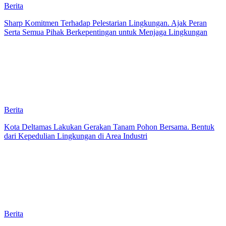
Berita
Sharp Komitmen Terhadap Pelestarian Lingkungan. Ajak Peran
Serta Semua Pihak Berkepentingan untuk Menjaga Lingkungan
Berita
Kota Deltamas Lakukan Gerakan Tanam Pohon Bersama. Bentuk
dari Kepedulian Lingkungan di Area Industri
Berita