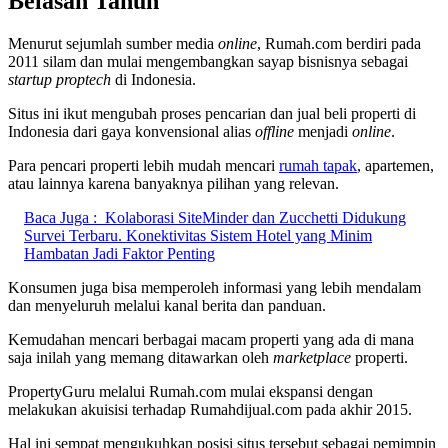
Belasan Tahun
Menurut sejumlah sumber media
online
, Rumah.com berdiri pada
2011 silam dan mulai mengembangkan sayap bisnisnya sebagai
startup proptech
di Indonesia.
Situs ini ikut mengubah proses pencarian dan jual beli properti di
Indonesia dari gaya konvensional alias
offline
menjadi
online
.
Para pencari properti lebih mudah mencari
rumah tapak
, apartemen,
atau lainnya karena banyaknya pilihan yang relevan.
Baca Juga :
Kolaborasi SiteMinder dan Zucchetti Didukung
Survei Terbaru. Konektivitas Sistem Hotel yang Minim
Hambatan Jadi Faktor Penting
Konsumen juga bisa memperoleh informasi yang lebih mendalam
dan menyeluruh melalui kanal berita dan panduan.
Kemudahan mencari berbagai macam properti yang ada di mana
saja inilah yang memang ditawarkan oleh
marketplace
properti.
PropertyGuru melalui Rumah.com mulai ekspansi dengan
melakukan akuisisi terhadap Rumahdijual.com pada akhir 2015.
Hal ini sempat mengukuhkan posisi situs tersebut sebagai pemimpin