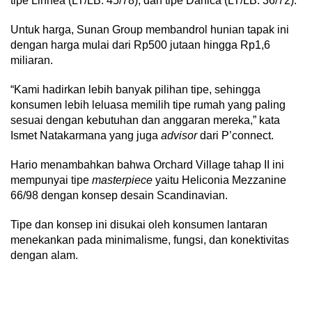
tipe Linnea (LT/LB: 45/78), dan tipe Danica (LT/LB: 36/72).
Untuk harga, Sunan Group membandrol hunian tapak ini
dengan harga mulai dari Rp500 jutaan hingga Rp1,6
miliaran.
“Kami hadirkan lebih banyak pilihan tipe, sehingga
konsumen lebih leluasa memilih tipe rumah yang paling
sesuai dengan kebutuhan dan anggaran mereka,” kata
Ismet Natakarmana yang juga
advisor
dari P’connect.
Hario menambahkan bahwa Orchard Village tahap II ini
mempunyai tipe
masterpiece
yaitu Heliconia Mezzanine
66/98 dengan konsep desain Scandinavian.
Tipe dan konsep ini disukai oleh konsumen lantaran
menekankan pada minimalisme, fungsi, dan konektivitas
dengan alam.