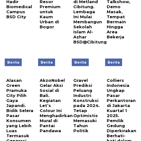
Hadir
Resor
di Metland
Talkshow,
Biomedical
Premium
Cibitung.
Demo
Campus
untuk
Lembaga
Masak,
BSD City
Kaum
Ini Mulai
Tempat
Urban di
Membangun
Bermain
Bogor
Sekolah
Hingga
Islam Al-
Area
Azhar
Bekerja
BSD@Cibitung
Berita
Berita
Berita
Berita
Alasan
AkzoNobel
Gravel
Colliers
Green
Gelar Aksi
Prediksi
Indonesia
Pramuka
Sosial di
Peluang
Ungkap
City Pilih
Bali.
Industri
Pasar
Gaya
Kegiatan
Konstruksi
Perkantoran
Japandi.
Let’s
pada 2024.
di Jakarta
Bidik Selera
Colour Ini
Tetap
Kuartal 1
Pasar
Menghadirkan
Optimistis
2025.
Konsumen
Mural di
Memasuki
Pemilik
yang Lebih
Pantai
Tahun
Gedung
Luas
Pandawa
Politik
Diperkirakan
Termasuk
Berhati-
Generasi
hati dalam