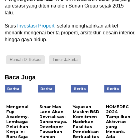
apresiasi yang diterima oleh Sunan Group sejak 2015
lalu.
Situs
Investasi Properti
selalu menghadirkan artikel
menarik mengenai berita properti, arsitektur, desain interior,
hingga gaya hidup.
Rumah Di Bekasi
Timur Jakarta
Baca Juga
Berita
Berita
Berita
Berita
Mengenal
Sinar Mas
Yayasan
HOMEDEC
Fuji
Land Akan
Muslim BSD
2024
Academy.
Revitalisasi
Komitmen
Tampilkan
Lembaga
Rancamaya.
Hadirkan
Aktivitas
Pelatihan
Developer
Fasilitas
yang
Kerja Ini
Tawarkan
Pendidikan
Menarik.
Baru Saja
Hunian
Berkualitas
Ada