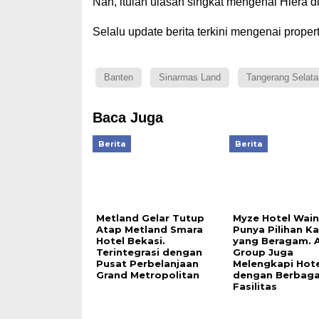
Nah, itulah ulasan singkat mengenai Hiera 
Selalu update berita terkini mengenai propert
Banten
Sinarmas Land
Tangerang Selata
Baca Juga
Berita
Berita
Metland Gelar Tutup
Myze Hotel Wai
Atap Metland Smara
Punya Pilihan K
Hotel Bekasi.
yang Beragam. A
Terintegrasi dengan
Group Juga
Pusat Perbelanjaan
Melengkapi Hote
Grand Metropolitan
dengan Berbaga
Fasilitas