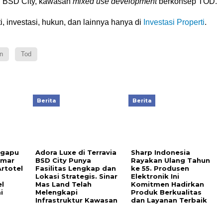
di BSD City, kawasan
mixed use development
berkonsep TOD.
i, investasi, hukun, dan lainnya hanya di
Investasi Properti
.
n
Tod
Berita
Berita
ngapu
Adora Luxe di Terravia
Sharp Indonesia
amar
BSD City Punya
Rayakan Ulang Tahun
rtotel
Fasilitas Lengkap dan
ke 55. Produsen
Lokasi Strategis. Sinar
Elektronik Ini
l
Mas Land Telah
Komitmen Hadirkan
i
Melengkapi
Produk Berkualitas
Infrastruktur Kawasan
dan Layanan Terbaik