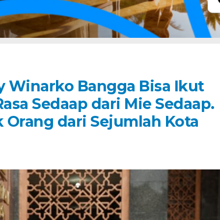
ly Winarko Bangga Bisa Ikut
asa Sedaap dari Mie Sedaap.
 Orang dari Sejumlah Kota