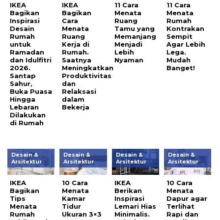
IKEA
IKEA
11 Cara
11 Cara
Bagikan
Bagikan
Menata
Menata
Inspirasi
Cara
Ruang
Rumah
Desain
Menata
Tamu yang
Kontrakan
Rumah
Ruang
Memanjang
Sempit
untuk
Kerja di
Menjadi
Agar Lebih
Ramadan
Rumah.
Lebih
Lega.
dan Idulfitri
Saatnya
Nyaman
Mudah
2026.
Meningkatkan
Banget!
Santap
Produktivitas
Sahur,
dan
Buka Puasa
Relaksasi
Hingga
dalam
Lebaran
Bekerja
Dilakukan
di Rumah
Desain &
Desain &
Desain &
Desain &
Arsitektur
Arsitektur
Arsitektur
Arsitektur
IKEA
10 Cara
IKEA
10 Cara
Bagikan
Menata
Berikan
Menata
Tips
Kamar
Inspirasi
Dapur agar
Menata
Tidur
Lemari Hias
Terlihat
Rumah
Ukuran 3×3
Minimalis.
Rapi dan