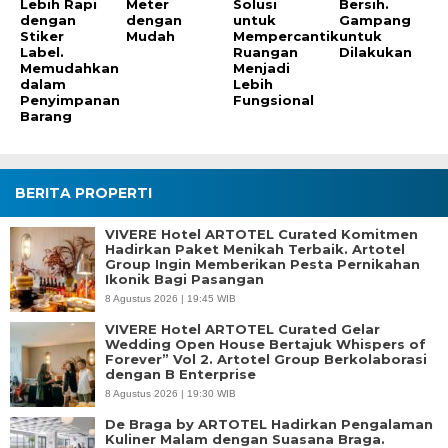
Lebih Rapi
Meter
Solusi
Bersih.
dengan
dengan
untuk
Gampang
Stiker
Mudah
Mempercantik
untuk
Label.
Ruangan
Dilakukan
Memudahkan
Menjadi
dalam
Lebih
Penyimpanan
Fungsional
Barang
BERITA PROPERTI
VIVERE Hotel ARTOTEL Curated Komitmen
Hadirkan Paket Menikah Terbaik. Artotel
Group Ingin Memberikan Pesta Pernikahan
Ikonik Bagi Pasangan
8 Agustus 2026 | 19:45 WIB
VIVERE Hotel ARTOTEL Curated Gelar
Wedding Open House Bertajuk Whispers of
Forever” Vol 2. Artotel Group Berkolaborasi
dengan B Enterprise
8 Agustus 2026 | 19:30 WIB
De Braga by ARTOTEL Hadirkan Pengalaman
Kuliner Malam dengan Suasana Braga.