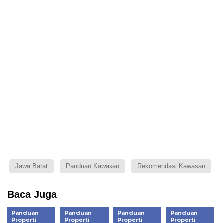
Jawa Barat
Panduan Kawasan
Rekomendasi Kawasan
Baca Juga
Panduan
Panduan
Panduan
Panduan
Properti
Properti
Properti
Properti