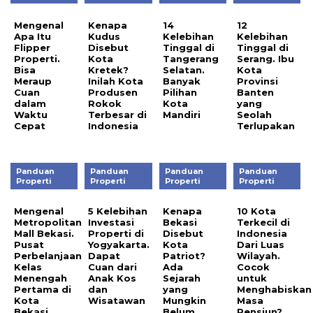
Mengenal
Kenapa
14
12
Apa Itu
Kudus
Kelebihan
Kelebihan
Flipper
Disebut
Tinggal di
Tinggal di
Properti.
Kota
Tangerang
Serang. Ibu
Bisa
Kretek?
Selatan.
Kota
Meraup
Inilah Kota
Banyak
Provinsi
Cuan
Produsen
Pilihan
Banten
dalam
Rokok
Kota
yang
Waktu
Terbesar di
Mandiri
Seolah
Cepat
Indonesia
Terlupakan
Panduan
Panduan
Panduan
Panduan
Properti
Properti
Properti
Properti
Mengenal
5 Kelebihan
Kenapa
10 Kota
Metropolitan
Investasi
Bekasi
Terkecil di
Mall Bekasi.
Properti di
Disebut
Indonesia
Pusat
Yogyakarta.
Kota
Dari Luas
Perbelanjaan
Dapat
Patriot?
Wilayah.
Kelas
Cuan dari
Ada
Cocok
Menengah
Anak Kos
Sejarah
untuk
Pertama di
dan
yang
Menghabiskan
Kota
Wisatawan
Mungkin
Masa
Bekasi
Belum
Pensiun?