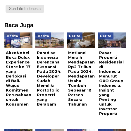
Sun Life Indonesia
Baca Juga
Berita
Berita
Berita
Berita
AkzoNobel
Paradise
Metland
Pasar
Buka Dulux
Indonesia
Meraih
Properti
Experience
Berencana
Pendapatan
Residensial
Store ke-17
Ekspansi
Rp2 Triliun
di
yang
Pada 2024.
Pada 2024.
Indonesia
Berlokasi
Developer
Pendapatan
Menurut
di Bali.
Sudah
Usaha
OXO Group
Wujud
Memiliki
Tumbuh
Indonesia.
Komitmen
Portofolio
Sebesar 18
Insight
Perusahaan
Properti
Persen
yang
untuk
yang
Secara
Penting
Konsumen
Beragam
Tahunan
untuk
Investor
Properti