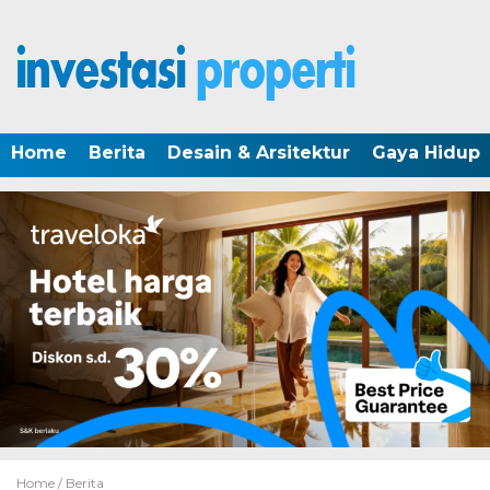
Home
Berita
Desain & Arsitektur
Gaya Hidup
Home /
Berita