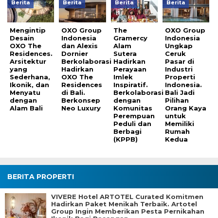
Berita
Berita
Berita
Berita
Mengintip
OXO Group
The
OXO Group
Desain
Indonesia
Gramercy
Indonesia
OXO The
dan Alexis
Alam
Ungkap
Residences.
Dornier
Sutera
Ceruk
Arsitektur
Berkolaborasi
Hadirkan
Pasar di
yang
Hadirkan
Perayaan
Industri
Sederhana,
OXO The
Imlek
Properti
Ikonik, dan
Residences
Inspiratif.
Indonesia.
Menyatu
di Bali.
Berkolaborasi
Bali Jadi
dengan
Berkonsep
dengan
Pilihan
Alam Bali
Neo Luxury
Komunitas
Orang Kaya
Perempuan
untuk
Peduli dan
Memiliki
Berbagi
Rumah
(KPPB)
Kedua
BERITA PROPERTI
VIVERE Hotel ARTOTEL Curated Komitmen
Hadirkan Paket Menikah Terbaik. Artotel
Group Ingin Memberikan Pesta Pernikahan