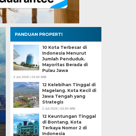
PANDUAN PROPERTI
10 Kota Terbesar di
Indonesia Menurut
Jumlah Penduduk.
Mayoritas Berada di
Pulau Jawa
3 Juli 2026 | 03:00 WIB
12 Kelebihan Tinggal di
Magelang. Kota Kecil di
ngusir Musang yang Wir
Jawa Tengah yang
Strategis
ekitar Rumah
2 Juli 2026 | 03:00 WIB
12 Keuntungan Tinggal
IB
di Bontang. Kota
Terkaya Nomor 2 di
sir musang yang berkeliaran di sekitar rumah terutama di area l
Indonesia