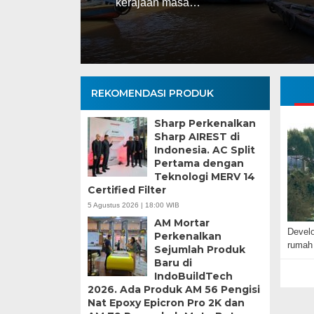
asa…
REKOMENDASI PRODUK
Sharp Perkenalkan
Sharp AIREST di
Indonesia. AC Split
Pertama dengan
Teknologi MERV 14
Certified Filter
5 Agustus 2026 | 18:00 WIB
AM Mortar
Develo
Perkenalkan
rumah 
Sejumlah Produk
Baru di
IndoBuildTech
2026. Ada Produk AM 56 Pengisi
Nat Epoxy Epicron Pro 2K dan