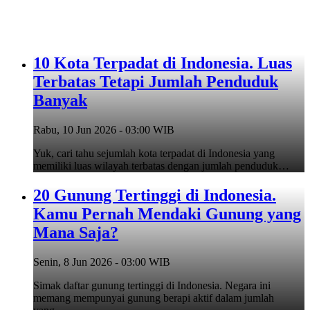
10 Kota Terpadat di Indonesia. Luas
Terbatas Tetapi Jumlah Penduduk
Banyak
Rabu, 10 Jun 2026 - 03:00 WIB
Yuk, cari tahu sejumlah kota terpadat di Indonesia yang
memiliki luas wilayah terbatas dengan jumlah penduduk…
20 Gunung Tertinggi di Indonesia.
Kamu Pernah Mendaki Gunung yang
Mana Saja?
Senin, 8 Jun 2026 - 03:00 WIB
Simak daftar gunung tertinggi di Indonesia. Negara ini
memang mempunyai gunung berapi aktif dalam jumlah