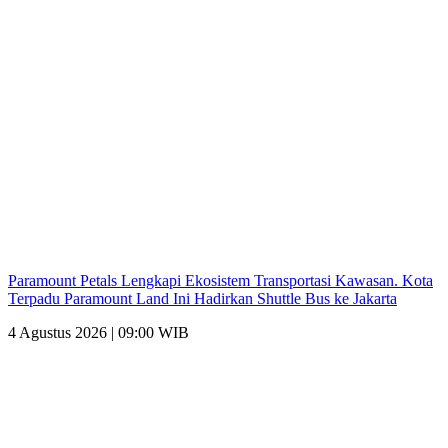
Paramount Petals Lengkapi Ekosistem Transportasi Kawasan. Kota
Terpadu Paramount Land Ini Hadirkan Shuttle Bus ke Jakarta
4 Agustus 2026 | 09:00 WIB