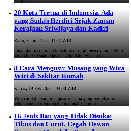
yang…
20 Kota Tertua di Indonesia. Ada
yang Sudah Berdiri Sejak Zaman
Kerajaan Sriwijaya dan Kadiri
Rabu, 3 Jun 2026 - 03:00 WIB
Inilah daftar sejumlah kota tertua di Indonesia yang bahkan
sudah berdiri saat kejayaan sejumlah kerajaan masa…
8 Cara Mengusir Musang yang Wira
Wiri di Sekitar Rumah
Kamis, 19 Feb 2026 - 03:00 WIB
Yuk, cari tahu cara mengusir musang yang berkeliaran di
sekitar rumah terutama di area loteng, pohon,…
16 Jenis Bau yang Tidak Disukai
Tikus dan Curut. Cegah Hewan