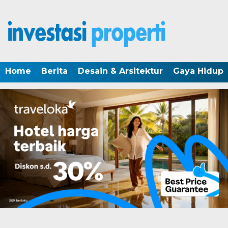
Home
Berita
Desain & Arsitektur
Gaya Hidup