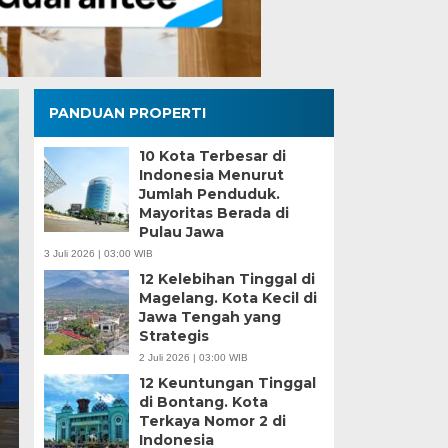
PANDUAN PROPERTI
10 Kota Terbesar di
Indonesia Menurut
Jumlah Penduduk.
Mayoritas Berada di
Pulau Jawa
3 Juli 2026 | 03:00 WIB
12 Kelebihan Tinggal di
Magelang. Kota Kecil di
8 Cara Mengusir Mus
Jawa Tengah yang
Strategis
Wiri di Sekitar Ruma
2 Juli 2026 | 03:00 WIB
12 Keuntungan Tinggal
Kamis, 19 Feb 2026 - 03:00 WIB
di Bontang. Kota
Terkaya Nomor 2 di
Yuk, cari tahu cara mengusir musang yang berkeliaran 
Indonesia