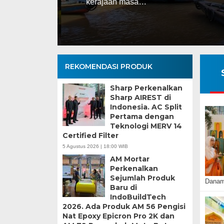
kerajaan masa…
REKOMENDASI PRODUK
Sharp Perkenalkan
Sharp AIREST di
Indonesia. AC Split
Pertama dengan
Teknologi MERV 14
Certified Filter
5 Agustus 2026 | 18:00 WIB
AM Mortar
Perkenalkan
Sejumlah Produk
Danamo
Baru di
IndoBuildTech
2026. Ada Produk AM 56 Pengisi
Nat Epoxy Epicron Pro 2K dan