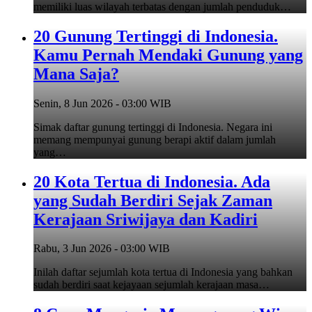
memiliki luas wilayah terbatas dengan jumlah penduduk…
20 Gunung Tertinggi di Indonesia.
Kamu Pernah Mendaki Gunung yang
Mana Saja?
Senin, 8 Jun 2026 - 03:00 WIB
Simak daftar gunung tertinggi di Indonesia. Negara ini
memang mempunyai gunung berapi aktif dalam jumlah
yang…
20 Kota Tertua di Indonesia. Ada
yang Sudah Berdiri Sejak Zaman
Kerajaan Sriwijaya dan Kadiri
Rabu, 3 Jun 2026 - 03:00 WIB
Inilah daftar sejumlah kota tertua di Indonesia yang bahkan
sudah berdiri saat kejayaan sejumlah kerajaan masa…