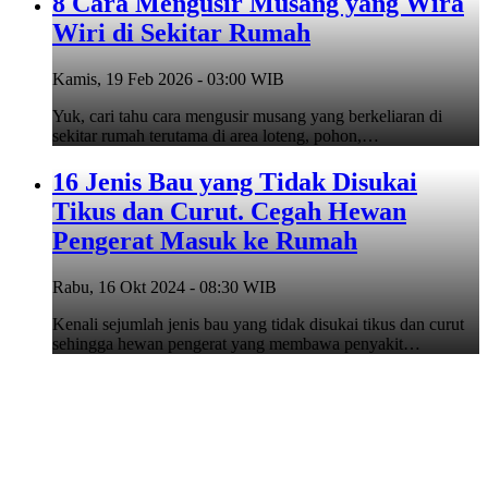
8 Cara Mengusir Musang yang Wira
Wiri di Sekitar Rumah
Kamis, 19 Feb 2026 - 03:00 WIB
Yuk, cari tahu cara mengusir musang yang berkeliaran di
sekitar rumah terutama di area loteng, pohon,…
16 Jenis Bau yang Tidak Disukai
Tikus dan Curut. Cegah Hewan
Pengerat Masuk ke Rumah
Rabu, 16 Okt 2024 - 08:30 WIB
Kenali sejumlah jenis bau yang tidak disukai tikus dan curut
sehingga hewan pengerat yang membawa penyakit…