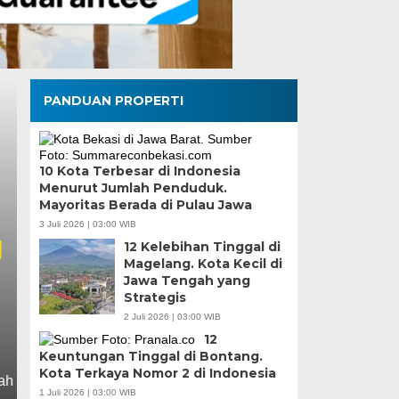
PANDUAN PROPERTI
10 Kota Terbesar di Indonesia
Menurut Jumlah Penduduk.
Mayoritas Berada di Pulau Jawa
3 Juli 2026 | 03:00 WIB
12 Kelebihan Tinggal di
Magelang. Kota Kecil di
8 Cara Mengusir Mus
Jawa Tengah yang
Strategis
Wiri di Sekitar Ruma
2 Juli 2026 | 03:00 WIB
12
Kamis, 19 Feb 2026 - 03:00 WIB
Keuntungan Tinggal di Bontang.
Kota Terkaya Nomor 2 di Indonesia
Yuk, cari tahu cara mengusir musang yang berkeliaran 
1 Juli 2026 | 03:00 WIB