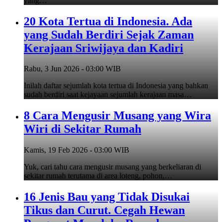
yang…
20 Kota Tertua di Indonesia. Ada
yang Sudah Berdiri Sejak Zaman
Kerajaan Sriwijaya dan Kadiri
Rabu, 3 Jun 2026 - 03:00 WIB
Inilah daftar sejumlah kota tertua di Indonesia yang bahkan
sudah berdiri saat kejayaan sejumlah kerajaan masa…
8 Cara Mengusir Musang yang Wira
Wiri di Sekitar Rumah
Kamis, 19 Feb 2026 - 03:00 WIB
Yuk, cari tahu cara mengusir musang yang berkeliaran di
sekitar rumah terutama di area loteng, pohon,…
16 Jenis Bau yang Tidak Disukai
Tikus dan Curut. Cegah Hewan