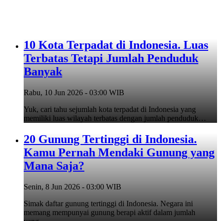
10 Kota Terpadat di Indonesia. Luas
Terbatas Tetapi Jumlah Penduduk
Banyak
Rabu, 10 Jun 2026 - 03:00 WIB
Yuk, cari tahu sejumlah kota terpadat di Indonesia yang
memiliki luas wilayah terbatas dengan jumlah penduduk…
20 Gunung Tertinggi di Indonesia.
Kamu Pernah Mendaki Gunung yang
Mana Saja?
Senin, 8 Jun 2026 - 03:00 WIB
Simak daftar gunung tertinggi di Indonesia. Negara ini
memang mempunyai gunung berapi aktif dalam jumlah