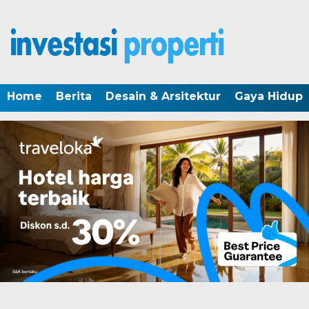
Home
Berita
Desain & Arsitektur
Gaya Hidup