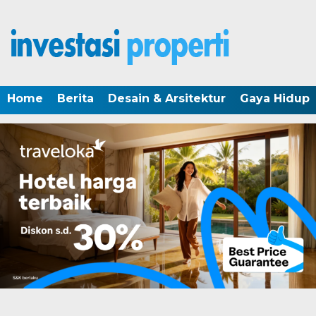
Home
Berita
Desain & Arsitektur
Gaya Hidup