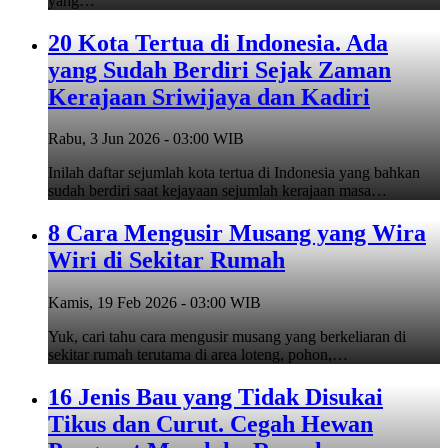
yang…
20 Kota Tertua di Indonesia. Ada
yang Sudah Berdiri Sejak Zaman
Kerajaan Sriwijaya dan Kadiri
Rabu, 3 Jun 2026 - 03:00 WIB
Inilah daftar sejumlah kota tertua di Indonesia yang bahkan
sudah berdiri saat kejayaan sejumlah kerajaan masa…
8 Cara Mengusir Musang yang Wira
Wiri di Sekitar Rumah
Kamis, 19 Feb 2026 - 03:00 WIB
Yuk, cari tahu cara mengusir musang yang berkeliaran di
sekitar rumah terutama di area loteng, pohon,…
16 Jenis Bau yang Tidak Disukai
Tikus dan Curut. Cegah Hewan