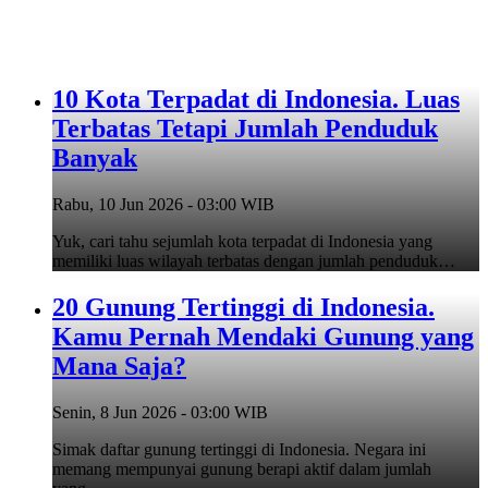
10 Kota Terpadat di Indonesia. Luas
Terbatas Tetapi Jumlah Penduduk
Banyak
Rabu, 10 Jun 2026 - 03:00 WIB
Yuk, cari tahu sejumlah kota terpadat di Indonesia yang
memiliki luas wilayah terbatas dengan jumlah penduduk…
20 Gunung Tertinggi di Indonesia.
Kamu Pernah Mendaki Gunung yang
Mana Saja?
Senin, 8 Jun 2026 - 03:00 WIB
Simak daftar gunung tertinggi di Indonesia. Negara ini
memang mempunyai gunung berapi aktif dalam jumlah