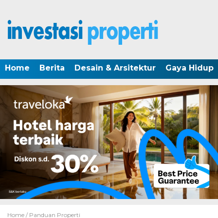
Home
Berita
Desain & Arsitektur
Gaya Hidup
Home /
Panduan Properti