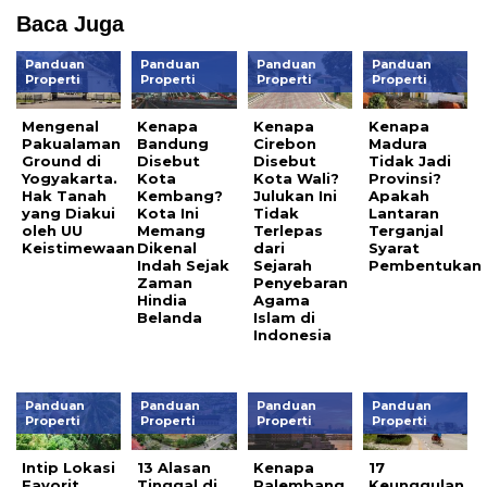
Baca Juga
Panduan
Panduan
Panduan
Panduan
Properti
Properti
Properti
Properti
Mengenal
Kenapa
Kenapa
Kenapa
Pakualaman
Bandung
Cirebon
Madura
Ground di
Disebut
Disebut
Tidak Jadi
Yogyakarta.
Kota
Kota Wali?
Provinsi?
Hak Tanah
Kembang?
Julukan Ini
Apakah
yang Diakui
Kota Ini
Tidak
Lantaran
oleh UU
Memang
Terlepas
Terganjal
Keistimewaan
Dikenal
dari
Syarat
Indah Sejak
Sejarah
Pembentukan
Zaman
Penyebaran
Hindia
Agama
Belanda
Islam di
Indonesia
Panduan
Panduan
Panduan
Panduan
Properti
Properti
Properti
Properti
Intip Lokasi
13 Alasan
Kenapa
17
Favorit
Tinggal di
Palembang
Keunggulan