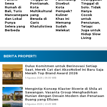
Sewa
Pontianak.
Disebut
Tinggal di
Rumah di
Kota
Kota
Solo. Tidak
Bali, Turis
Multikultural
Pempek?
Hanya
Mancanegara
yang
Kuliner
Cocok
dan Lokal
Berada di
Khas Ini
untuk
Punya
Garis
Memang
Pensiunan,
Selera yang
Khatulistiwa
Sudah
Tetapi
Berbeda
Melekat
Juga untuk
Hidup Slow
Living
BERITA PROPERTI
Dulux Komitmen untuk Berinovasi Setiap
Saat. Merek Cat dari AkzoNobel Ini Baru Saja
Meraih Top Brand Award 2026
5 Agustus 2026 | 06:00 WIB
Mengintip Konsep Klaster Riverie di Shila at
Sawangan. Vasanta Group Menghadirkan
Hunian dengan Desain Modern dan Penataan
Ruang yang Efisien
4 Agustus 2026 | 13:45 WIB